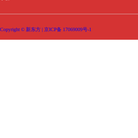
Copyright © 新东方 | 京ICP备 17069009号-1