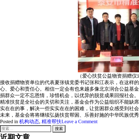
（爱心扶贫公益物资捐赠仪
接收捐赠物资单位的代表夏张镇党委书记张和江表示，在这样的
心、爱心和责任心。相信一定会有也来越多像北京润合公益基金
捐群众一定不忘恩情，珍惜机会，以优异的脱贫成果回报社会。
精准扶贫是全社会的关切和关注，基金会作为公益组织不能缺席
实在在的事，解决一些实实在在的困难，让贫困群众感受到社会
未来，基金会将将继续弘扬扶贫帮困、乐善好施的中华民族优秀
on
Posted in
机构动态
,
精准帮扶
Leave a Comment
基
搜
金
索：
近期文章